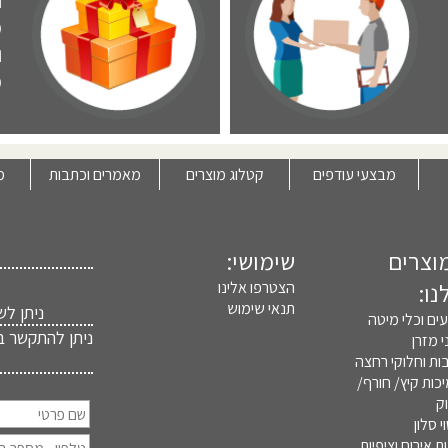
ו
מ
ו
מ
מבצעי עודפים
קטלוג מוצרים
מאמרים וכתבות
מ
וצרים
שימושי:
נו:
הצטרפו אלינו
תנאי שימוש
ניתן לשלוח הו
ים וכלי מיטה
 מזרן
ות וחלוקי רחצה
כות קיץ/ חורף/
ק
י סלון
 אירוח וציפיות